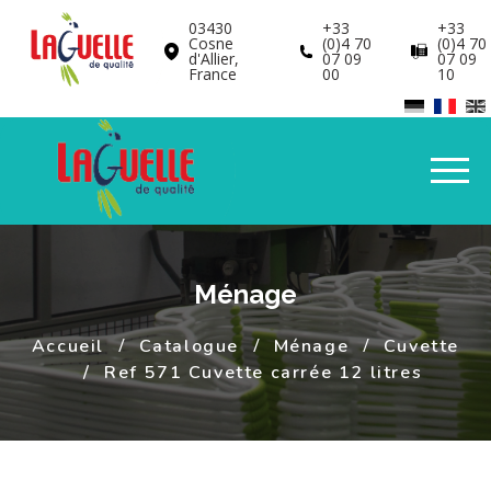
Panneau de gestion des cookies
03430
+33
+33
Cosne
(0)4 70
(0)4 70
d'Allier,
07 09
07 09
France
00
10
Ménage
Accueil
Catalogue
Ménage
Cuvette
Ref 571 Cuvette carrée 12 litres